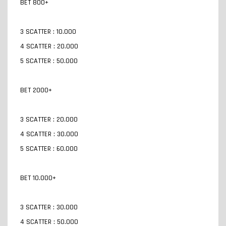
BET 800+
3 SCATTER : 10.000
4 SCATTER : 20.000
5 SCATTER : 50.000
BET 2000+
3 SCATTER : 20.000
4 SCATTER : 30.000
5 SCATTER : 60.000
BET 10.000+
3 SCATTER : 30.000
4 SCATTER : 50.000