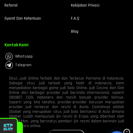
Referral
Kebijakan Privasi
Syarat Dan Ketentuan
F.A.Q
Blog
Kontak Kami
Whatsapp
Telegram
Situs Judi Online Terbaik dan dan Terbesar Pertama di Indonesia.
Sebagai situs judi terbaik yang hadir di Indonesia, kami
menyediakan berbagai game judi bola Online, judi Casino dan Slot
Online dari berbagai provider judi berskala internasional, seperti
SBOBET, CQ9, Habanero dan masih banyak provider lainnya.
Seperti yang kita ketahui, provider-provider barusan merupakan
provider judi terbesar dan resmi di dunia. Contohnya adalah
Sbobet yang merupakan situs judi bola berlisensi di Asia dimana
Sbobet sudah mempunyai ijin resmi di Eropa yang diberikan oleh
Isle of Man, yang berstatus pemberi ijin resmi dalam bermain judi
bola secara online.
−