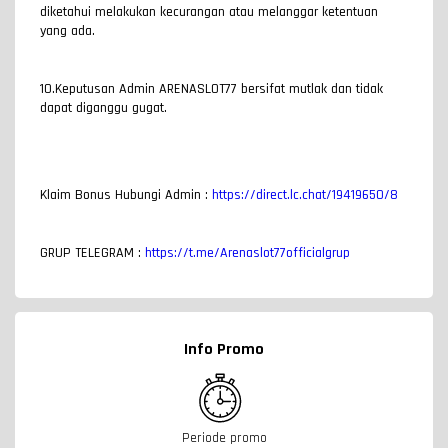
diketahui melakukan kecurangan atau melanggar ketentuan
yang ada.
10.Keputusan Admin ARENASLOT77 bersifat mutlak dan tidak
dapat diganggu gugat.
Klaim Bonus Hubungi Admin :
https://direct.lc.chat/19419650/8
GRUP TELEGRAM :
https://t.me/Arenaslot77officialgrup
Info Promo
Periode promo