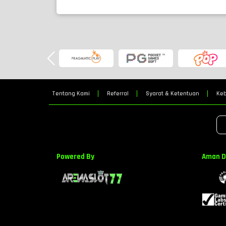
Tentang Kami
Referral
Syarat & Ketentuan
Keb
Powered By
Aman D