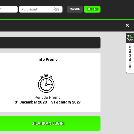
MASUK
DAFTAR
Info Promo
Periode Promo
31 December 2023 ~ 31 January 2027
SILAHKAN LOGIN