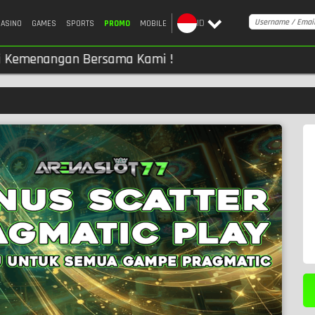
ID
ASINO
GAMES
SPORTS
PROMO
MOBILE
Inggris
(EN)
menangan Bersama Kami !
China
(ZH)
Cambodia
(KM)
Indonesia
(ID)
Thailand
(TH)
Vietnam
(VI)