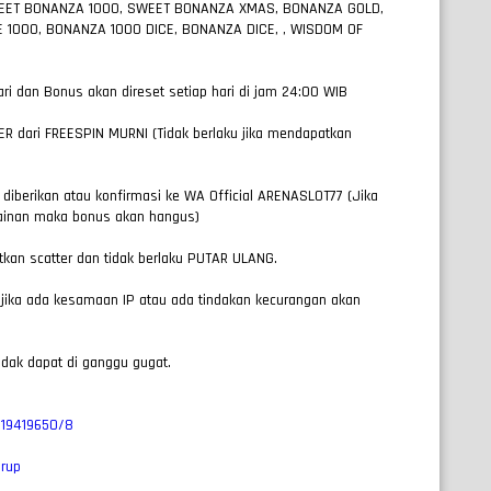
EET BONANZA 1000, SWEET BONANZA XMAS, BONANZA GOLD,
 1000, BONANZA 1000 DICE, BONANZA DICE, , WISDOM OF
ri dan Bonus akan direset setiap hari di jam 24:00 WIB
TER dari FREESPIN MURNI (Tidak berlaku jika mendapatkan
diberikan atau konfirmasi ke WA Official ARENASLOT77 (Jika
mainan maka bonus akan hangus)
kan scatter dan tidak berlaku PUTAR ULANG.
n jika ada kesamaan IP atau ada tindakan kecurangan akan
idak dapat di ganggu gugat.
t/19419650/8
grup