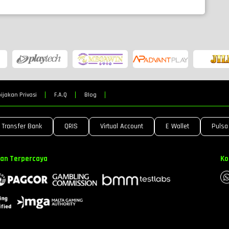
ijakan Privasi
F.A.Q
Blog
Transfer Bank
QRIS
Virtual Account
E Wallet
Pulsa
an Terpercaya
Ko