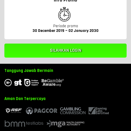
Info Promo
Periode promo
30 December 2019 ~ 02 January 2030
SILAHKAN LOGIN
Tanggung Jawab Bermain
Aman Dan Terpercaya