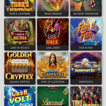
THOR'S LIGHTNING
MEGA DRAGON
SEA BOAT ADVENTURE
LAND OF RICHES
LAVA JOKER
FISH N FISH
GOLDEN CRYPTEX
RISE OF CLEOPATRA
FARMTASTIC