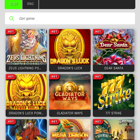
SLOT
RNG
HOT
HOT
HOT
ZEUS LIGHTNING POWER REELS
DRAGON'S LUCK
DEAR SANTA
HOT
HOT
HOT
DRAGON'S LUCK POWER REELS
GLADIATOR WAYS
777 STRIKE
HOT
HOT
HOT