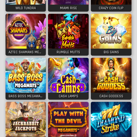
WILD TUNDRA
MIAMI RISE
CRAZY COIN FLIP
AZTEC SHAMANS MEGAWAYS
RUMBLE MUTTS
BIG GAINS
BASS BOSS MEGAWAYS
CASH LAMPS
CASH GODDESS