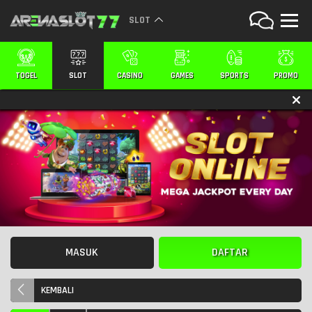
SLOT
TOGEL
SLOT
CASINO
GAMES
SPORTS
PROMO
Selamat Da
MASUK
DAFTAR
KEMBALI