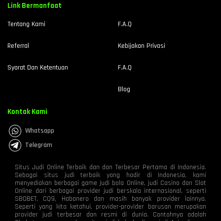
Link Bermanfaat
Tentang Kami
F.A.Q
Referral
Kebijakan Privasi
Syarat Dan Ketentuan
F.A.Q
Blog
Kontak Kami
Whatsapp
Telegram
Situs Judi Online Terbaik dan dan Terbesar Pertama di Indonesia.
Sebagai situs judi terbaik yang hadir di Indonesia, kami
menyediakan berbagai game judi bola Online, judi Casino dan Slot
Online dari berbagai provider judi berskala internasional, seperti
SBOBET, CQ9, Habanero dan masih banyak provider lainnya.
Seperti yang kita ketahui, provider-provider barusan merupakan
provider judi terbesar dan resmi di dunia. Contohnya adalah